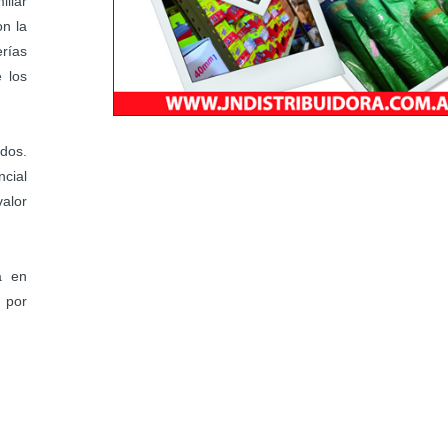
liar
on la
rías
e los
dos.
ncial
alor
á en
 por