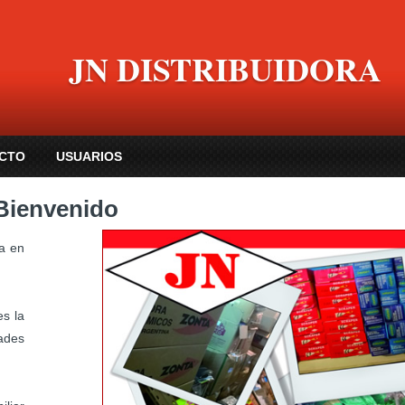
JN DISTRIBUIDORA
CTO
USUARIOS
Bienvenido
ía en
es la
dades